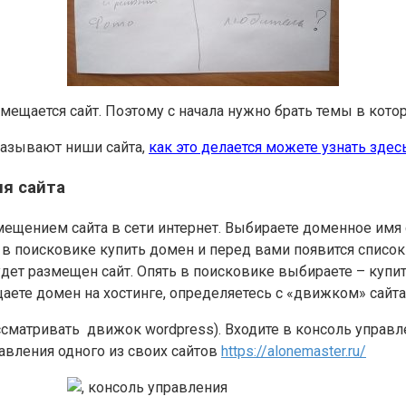
змещается сайт. Поэтому с начала нужно брать темы в кот
называют ниши сайта,
как это делается можете узнать здесь
ля сайта
мещением сайта в сети интернет. Выбираете доменное имя 
 в поисковике купить домен и перед вами появится списо
ет размещен сайт. Опять в поисковике выбираете – купит
щаете домен на хостинге, определяетесь с «движком» сайта
сматривать движок wordpress). Входите в консоль управле
авления одного из своих сайтов
https://alonemaster.ru/