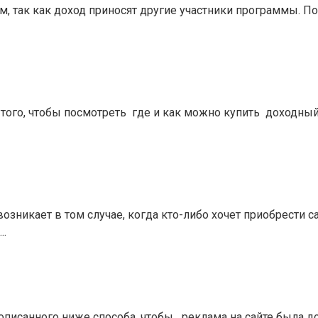
ым, так как доход приносят другие участники программы. 
 того, чтобы посмотреть где и как можно купить доходный 
никает в том случае, когда кто-либо хочет приобрести са
….
писанного ниже способа, чтобы реклама на сайте была до